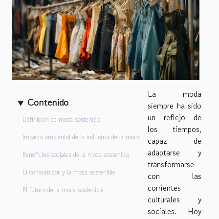
La moda
Contenido
siempre ha sido
un reflejo de
Definición de moda sostenible
los tiempos,
Impacto ambiental de la industria de la moda
capaz de
adaptarse y
Beneficios sociales de la moda sostenible
transformarse
El consumidor y la moda sostenible
con las
corrientes
El futuro de la moda sostenible
culturales y
sociales. Hoy