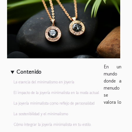
En un
Contenido
mundo
donde a
La esencia del minimalismo en joyería
menudo
El impacto de la joyería minimalista en la moda actual
se
valora lo
La joyería minimalista como reflejo de personalidad
La sostenibilidad y el minimalismo
Cómo integrar la joyería minimalista en tu estilo